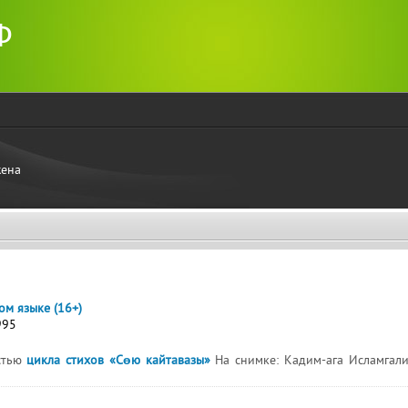
Перейти к
Ф
основному
содержанию
жена
ом языке (16+)
995
астью
цикла стихов «Сөю кайтавазы»
На снимке: Кадим-ага Исламгали