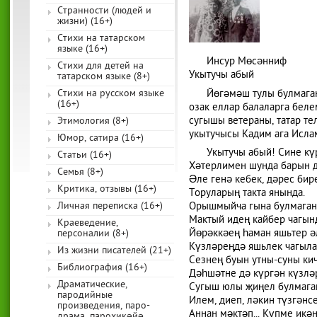
Странности (людей и
жизни) (16+)
Стихи на татарском
языке (16+)
Инсур Мөсәнниф
Стихи для детей на
Укытучы абый
татарском языке (8+)
Стихи на русском языке
Йөгәмәш тулы булмага
(16+)
озак еллар балаларга беле
сугышы ветераны, татар те
Этимология (8+)
укытучысы Кадим ага Исла
Юмор, сатира (16+)
Укытучы абый! Сине кү
Статьи (16+)
Хәтерлимен шунда барын д
Семья (8+)
Әле генә кебек, дәрес бир
Критика, отзывы (16+)
Торуларың такта янында.
Личная переписка (16+)
Орышмыйча гына булмаганд
Мактый идең кайбер чагын
Краеведение,
Йөрәккәең һаман яшьтер ә
персоналии (8+)
Күзләреңдә яшьлек чагыла
Из жизни писателей (21+)
Сезнең буын утны-суны кич
Библиография (16+)
Дәһшәтне дә күргән күзлә
Драматические,
Сугыш юлы җиңел булмага
пародийные
Илем, диеп, ләкин түзгәнсе
произведения, паро-
Аннан мәктәп... Күпме икә
драма, парохикәйә,