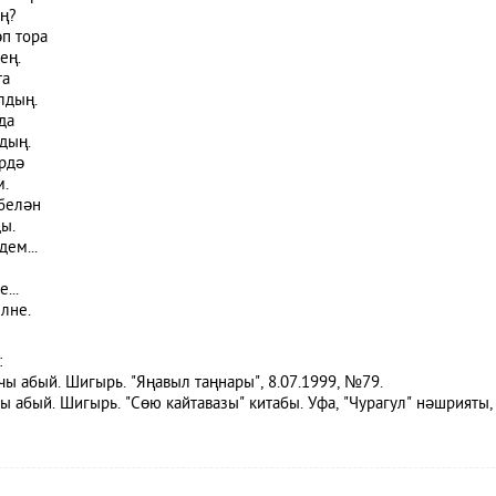
ң?
п тора
ең.
та
лдың.
да
дың.
рдә
м.
белән
ды.
ем...
...
лне.
:
чы абый. Шигырь. "Яңавыл таңнары", 8.07.1999, №79.
 абый. Шигырь. "Сөю кайтавазы" китабы. Уфа, "Чурагул" нәшрияты, 