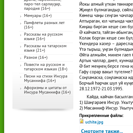
паро-тел сарлауҙар,
Йокы алмый үткән төннәре
пародия (16+)
Җиңел булмагандыр, сөйлә
Көмеш чаңы сеңгән чәчләр
Мемуары (16+)
Аптыраган, юл чатында чак
Памфлеты разных лет
Киңәш биргән кеше син бу
(16+)
Ә кайчакта, тайган-абынган
Рассказы на русском
Колак борган кеше син бул
языке (16+)
Үкендерә хәзер – дәреслә
Рассказы на татарском
Үтә тырыш, уңган булмады
языке (21+)
Әйтә алмыйм, минем гаеп 
Разное (16+)
Артык чаллар, диеп, кунма
Повести на русском и
Ә бит меңнең берсе генә ид
татарском языках (18+)
Гафу сорар вакыт түгелме?
Песни на стихи Инсура
Соңламаска, соңламаска иде
Мусаннифа (16+)
Борчый һәрчак шул уй күңе
Афоризмы и цитаты от
28.12.1972-21.03.1995.
Инсура Мусаннифа (16+)
Кайда, кайчан басылган
1) Шәңгәрәев Инсур. Укыту
2) Мөсәнниф Инсур. Укытучы
Прикрепленные файлы:
uchite.jpg
Смотрите также...