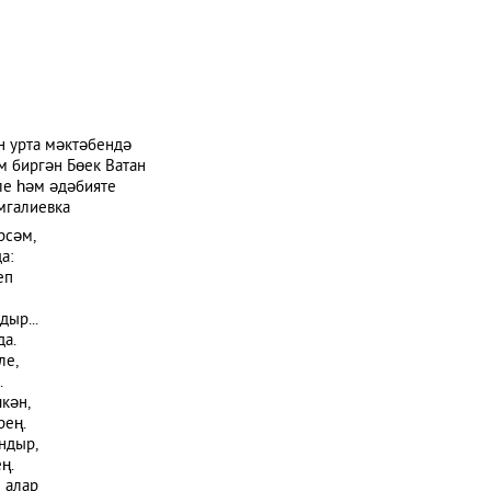
н урта мәктәбендә
м биргән Бөек Ватан
ле һәм әдәбияте
мгалиевка
рсәм,
а:
еп
ыр...
да.
ле,
.
кән,
рең.
ндыр,
ң.
н алар