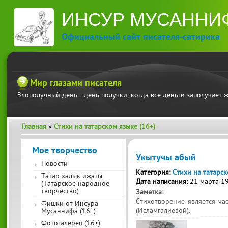
ИНСУР МУСАННИ
Официальный сайт писателя-сатирика
Мир глазами писателя
Злополучный день - день получки, когда все деньги заполучает 
Главная
»
Стихи на татарском языке (16+)
Вы здесь
Мое творчество
Укытучы абый
Новости
Категория:
Стихи на татарск
Татар халык иҗаты
Дата написания:
21 марта 1
(Татарское народное
творчество)
Заметка:
Стихотворение является ч
Фишки от Инсура
(Исламгалиевой).
Мусаннифа (16+)
Фотогалерея (16+)