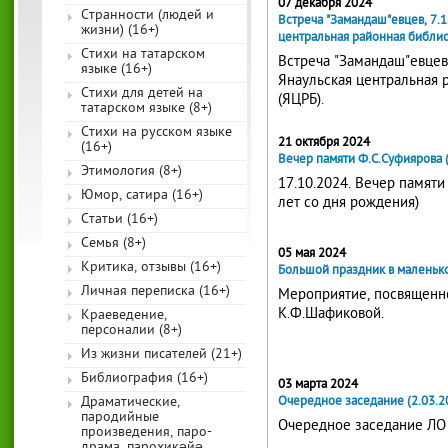
07 декабря 2024
Странности (людей и
Встреча "Замандаш"евцев, 7.1
жизни) (16+)
центральная районная библио
Стихи на татарском
Встреча "Замандаш"евцев,
языке (16+)
Янаульская центральная 
Стихи для детей на
(ЯЦРБ).
татарском языке (8+)
Стихи на русском языке
21 октября 2024
(16+)
Вечер памяти Ф.С.Суфиярова 
Этимология (8+)
17.10.2024. Вечер памяти
Юмор, сатира (16+)
лет со дня рождения)
Статьи (16+)
Семья (8+)
05 мая 2024
Критика, отзывы (16+)
Большой праздник в маленьк
Личная переписка (16+)
Мероприятие, посвященн
К.Ф.Шафиковой.
Краеведение,
персоналии (8+)
Из жизни писателей (21+)
Библиография (16+)
03 марта 2024
Очередное заседание (2.03.2
Драматические,
пародийные
Очередное заседание ЛО
произведения, паро-
драма, парохикәйә,