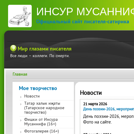
П
ИНСУР МУСАННИ
ос
со
Официальный сайт писателя-сатирика
Мир глазами писателя
Все люди – коллеги. По смерти.
Главная
Вы здесь
Мое творчество
Новости
Новости
Татар халык иҗаты
21 марта 2026
(Татарское народное
День поэзии-2026, мероприят
творчество)
День поэзии-2026, меропр
Фишки от Инсура
Фото на сайте.
Мусаннифа (16+)
Фотогалерея (16+)