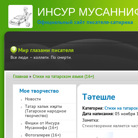
П
ИНСУР МУСАННИ
ос
со
Официальный сайт писателя-сатирика
Мир глазами писателя
Все люди – коллеги. По смерти.
Главная
»
Стихи на татарском языке (16+)
Вы здесь
Мое творчество
Тәтешле
Новости
Татар халык иҗаты
Категория:
Стихи на татарск
(Татарское народное
Дата написания:
05 ноября 
творчество)
Заметка:
Фишки от Инсура
Стихотворение является ча
Мусаннифа (16+)
Фотогалерея (16+)