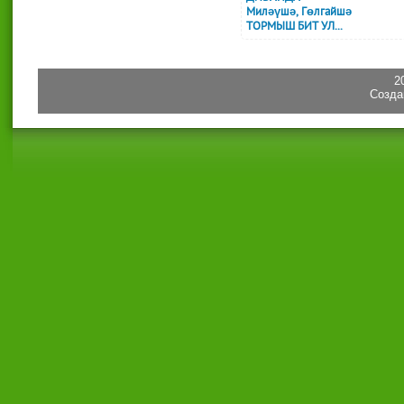
Миләүшә, Гөлгайшә
ТОРМЫШ БИТ УЛ...
2
Созда