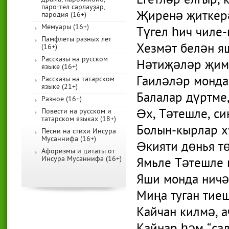
Егетләр елгыр, 
паро-тел сарлауҙар,
Җиренә җиткер
пародия (16+)
Мемуары (16+)
Түгел һич чиле-
Памфлеты разных лет
Хезмәт белән я
(16+)
Рассказы на русском
Нәтиҗәләр җим
языке (16+)
Гаиләләр монда
Рассказы на татарском
языке (21+)
Балалар дүртме,
Разное (16+)
Әх, Тәтешле, си
Повести на русском и
татарском языках (18+)
Болын-кырлар х
Песни на стихи Инсура
Мусаннифа (16+)
Әкияти дөнья т
Афоризмы и цитаты от
Инсура Мусаннифа (16+)
Ямьле Тәтешле 
Яши монда ничә
Миңа туган тиеш
Кайчан килмә, а