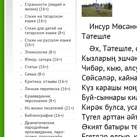
Странности (людей и
жизни) (16+)
Стихи на татарском
языке (16+)
Инсур Мөсән
Стихи для детей на
татарском языке (8+)
Тәтешле
Стихи на русском языке
(16+)
Әх, Тәтешле, 
Этимология (8+)
Кызларың эшчән
Юмор, сатира (16+)
Чибәр, кыю, алс
Статьи (16+)
Семья (8+)
Сөйсәләр, кайна
Критика, отзывы (16+)
Күз карашы моң 
Личная переписка (16+)
Буй-сыннары ки
Краеведение,
персоналии (8+)
Кирәк булса, уса
Из жизни писателей (21+)
Түгел арттан әй
Библиография (16+)
Драматические,
Әкият батыры т
пародийные
произведения, паро-
драма, парохикәйә,