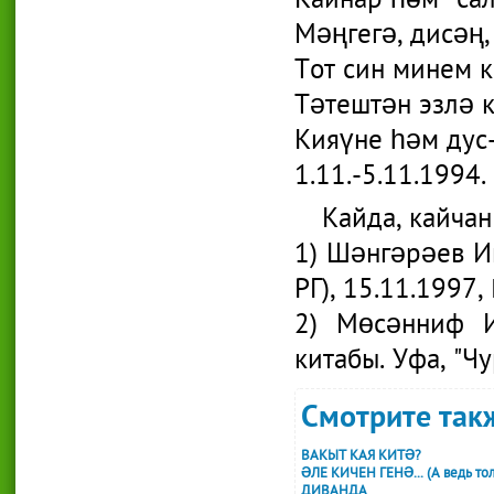
Кайнар һәм “сал
Мәңгегә, дисәң,
Тот син минем 
Тәтештән эзлә 
Кияүне һәм дус
1.11.-5.11.1994.
Кайда, кайчан
1) Шәнгәрәев И
РГ), 15.11.1997
2) Мөсәнниф И
китабы. Уфа, "Ч
Смотрите такж
ВАКЫТ КАЯ КИТӘ?
ӘЛЕ КИЧЕН ГЕНӘ... (А ведь толь
ДИВАНДА