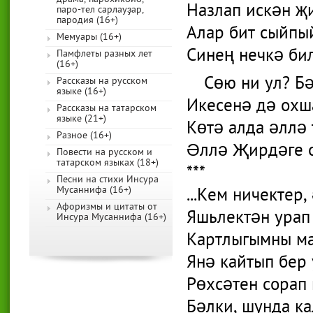
Назлап искән җ
паро-тел сарлауҙар,
пародия (16+)
Алар бит сыйпы
Мемуары (16+)
Синең нечкә бил
Памфлеты разных лет
(16+)
Сөю ни ул? Б
Рассказы на русском
языке (16+)
Икесенә дә охша
Рассказы на татарском
языке (21+)
Көтә алда әллә 
Разное (16+)
Әллә Җирдәге о
Повести на русском и
татарском языках (18+)
***
Песни на стихи Инсура
Мусаннифа (16+)
...Кем ничектер,
Афоризмы и цитаты от
Яшьлектән урап
Инсура Мусаннифа (16+)
Картлыгымны ма
Янә кайтып бер 
Рөхсәтен сорап 
Бәлки, шунда к