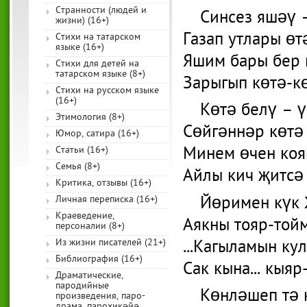
Странности (людей и
Синсез яшәү –
жизни) (16+)
Газап утлары өт
Стихи на татарском
языке (16+)
Яшим бары бер 
Стихи для детей на
татарском языке (8+)
Зарыгып көтә-кө
Стихи на русском языке
(16+)
Көтә белү – ү
Этимология (8+)
Сөйгәннәр көтә 
Юмор, сатира (16+)
Минем өчен коя
Статьи (16+)
Семья (8+)
Айлы кич җитсә 
Критика, отзывы (16+)
Йөримен күк 
Личная переписка (16+)
Краеведение,
Аякны тояр-тойм
персоналии (8+)
...Кагыламын ку
Из жизни писателей (21+)
Библиография (16+)
Сак кына... кыяр
Драматические,
пародийные
Көнләшеп тә 
произведения, паро-
драма, парохикәйә,