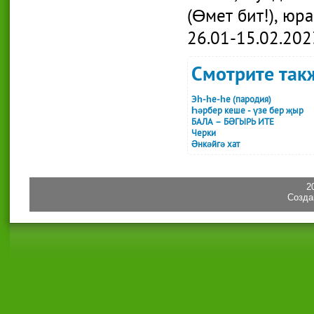
(Өмет бит!), юра
26.01-15.02.202
Смотрите такж
Эһ-һе-һе (пародия)
Һәрбер кеше - үзе бер җыр
БАЛА – БӘГЫРЬ ИТЕ
Черки
Әнкәйгә хат
2
Созда