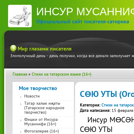
П
ИНСУР МУСАННИ
ос
со
Официальный сайт писателя-сатирика
Мир глазами писателя
Злополучный день - день получки, когда все деньги заполучает 
Главная
»
Стихи на татарском языке (16+)
Вы здесь
Мое творчество
СӨЮ УТЫ (Ого
Новости
Татар халык иҗаты
Категория:
Стихи на татарск
(Татарское народное
Дата написания:
15 февраля
творчество)
Инсур МӨСӘ
Фишки от Инсура
Мусаннифа (16+)
СӨЮ УТЫ
Фотогалерея (16+)