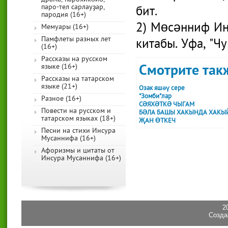
паро-тел сарлауҙар,
бит.
пародия (16+)
2) Мөсәнниф Ин
Мемуары (16+)
Памфлеты разных лет
китабы. Уфа, "Ч
(16+)
Рассказы на русском
Смотрите такж
языке (16+)
Рассказы на татарском
языке (21+)
Озак яшәү сере
"Зомби"лар
Разное (16+)
СӘЯХӘТКӘ ЧЫГАМ
Повести на русском и
БӘЛА БАШЫ ХАКЫНДА ХАКЫЙКА
татарском языках (18+)
ҖАН ӨТКЕЧ
Песни на стихи Инсура
Мусаннифа (16+)
Афоризмы и цитаты от
Инсура Мусаннифа (16+)
2
Созда