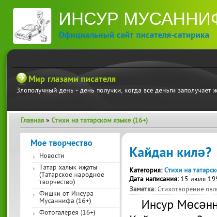
П
ИНСУР МУСАННИ
ос
со
Официальный сайт писателя-сатирика
Мир глазами писателя
Злополучный день - день получки, когда все деньги заполучает 
Главная
»
Стихи на татарском языке (16+)
Вы здесь
Мое творчество
Кайдан килә?
Новости
Татар халык иҗаты
Категория:
Стихи на татарск
(Татарское народное
Дата написания:
15 июля 19
творчество)
Заметка:
Стихотворение явл
Фишки от Инсура
Мусаннифа (16+)
Инсур Мөсән
Фотогалерея (16+)