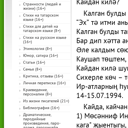
Кайдан килә?
Странности (людей и
жизни) (16+)
Калган булды
Стихи на татарском
языке (16+)
“Эх” тә итми ан
Стихи для детей на
Калган булды т
татарском языке (8+)
Стихи на русском языке
Бар дип хәтта 
(16+)
Әле калдым сөю
Этимология (8+)
Юмор, сатира (16+)
Каушап төштем,
Статьи (16+)
Кайдан килә шу
Семья (8+)
Сихерле көч – 
Критика, отзывы (16+)
Личная переписка (16+)
Ир-атларның һ
Краеведение,
14-15.07.1994.
персоналии (8+)
Из жизни писателей (21+)
Кайда, кайчан
Библиография (16+)
1) Мөсәнниф Инс
Драматические,
пародийные
кага" җыентыгы,
произведения, паро-
драма, парохикәйә,