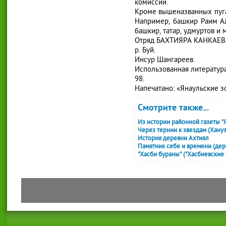
комиссии.
Кроме вышеназванных пугач
Например, башкир Раим А
башкир, татар, удмуртов и 
Отряд БАХТИЯРА КАНКАЕВА т
р. Буй.
Инсур Шангареев.
Использованная литература:
98.
Напечатано: «Янаульские зо
Смотрите также...
Из истории районной газеты "
Через тернии к звездам (Хану
История деревни Ахтиял
Памятник себе и времени (дере
"Хасби бураны" ("Хасбиевские