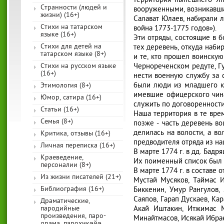
территория нынешнего Ян
Странности (людей и
вооруженными, возникавшим
жизни) (16+)
Салават Юлаев, набирали л
Стихи на татарском
война 1773-1775 годов»).
языке (16+)
Эти отряды, состоящие в б
Стихи для детей на
тех деревень, откуда наби
татарском языке (8+)
и те, кто прошел воинскую
Стихи на русском языке
Чернореченском редуте, Г
(16+)
нести военную службу за с
были люди из младшего ко
Этимология (8+)
имевшие офицерского чина
Юмор, сатира (16+)
служить по договоренности
Статьи (16+)
Наша территория в те врем
Семья (8+)
позже - часть деревень во
делилась на волости, а в
Критика, отзывы (16+)
предводителя отряда из на
Личная переписка (16+)
В марте 1774 г. в дд. Бад
Краеведение,
Их поименный список был 
персоналии (8+)
В марте 1774 г. в составе
Из жизни писателей (21+)
Мустай Мусяков, Таймас 
Библиография (16+)
Биккенин, Умур Рангулов,
Саяпов, Гарап Дускаев, Ка
Драматические,
пародийные
Акай Иштакин, Итжимас М
произведения, паро-
Минайтмасов, Исякай Ибрае
драма, парохикәйә,