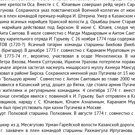
урме крепости Оса. Вместе с С. Юлаевым совершил рейд через Сар
гунова. Сохранился указ повстанческой Военной коллегии от июн
чен в плен командой премьер-майора И. Штерича. Умер в Казанском 
на ясачных марийцев Уранской волости д. Орьябаш (ныне Старая О
е марийцев действовал под Бирском. В июне С. Юлаев, следуя че
Аита Саитова. В июле совместно с Магди Мадиаровым и Аитом Саито
иру карательного отряда И. Гурьеву. С 26 ноября 1774 года содерж
 (1720-?). Ясачный татарин команды старшины Бикбова (Бикба
 (бригадир). В декабре 1773 г. совместно с Каранаем Муратовым у
й 1773-74 гг., вероятно, участвовал в осаде Мензелинска. В 
 Петра Вязова, Минея Султукова, Ишкени Уразова потерпели пора
начале апреля застегал насмерть мишарского муллу Ахмера Мансур
овал в районе Бирска. Сохранился именной указ Пугачева от 13 ию
в “Большую армию“. Совместно с Аитом Саитовым во главе 2000 че
авился в Казанский уезд; дошел до Вятки, где стояла армия Пугачев
и жителями и регулярными командами. 4 сентября 1774 г. вмес
конце сентября явился с повинной к И. Гурьеву. Был отправлен в
товщиков, наряду с С. Юлаевым, Юлаем Азналиным, Каранаем Му
был присутствовать при казни Пугачева в Москве.
т. Полковой старшина. Полковник. В августе 1774 г. совместно 
ир из д. Месягутово Урман-Гарейской волости Казанской дороги. 
г. захвачен в плен командой старшины Рахмангула Иртуганова.