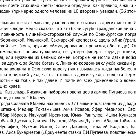
аульского района. Пусть здесь не прошли крупные схватки ме
и почти стихийно крестьянскими отрядами. Как правило, в наши к
юдей (примерно одного человек из 10 дворов) и уезжали. (Об это
ольшинстве из земляков, участвовали в стычках в других местах.
рались люди. Нелья сказать, что это были сугубо гражданские лица.
 повинность в линейно-сторожевой службе по Оренбургской погран
уберлинской, Ильинской, Сакмарской крепостях, вдоль р.Яик (Ура
вой счет (конь, оружие, обмундирование, провизия, обоз и др.). 
мандного состава (урядники, т.е. унтер-офицеры; зауряд-сотники
), или мужчины из бедных семей, которые не могли дать в войск
 за других, за более богатых. Линейно-кордонная служба каждый р
ена входила в Осинскую дорогу (так называлась тогда наиболее к
шла в Бирский уезд, часть - отошла в другие уезды, волости Перм
олости - на тюбы и так далее. И почти во всех донесениях о вое
ших краев.
ряш, Кызылъяр, Кисаккаин набором повстанцев в армию Пугачева по
представлен С.Юлаеву.
 отряда Салавата Юлаева находилось 37 башкир-повстанцев из д.Бадр
Иштакин, Медияр Токтамышев, Акча Исалов, Яфар Медияров, Сафа
 Ябар Ибраев, Ильчукай Ирекитов, Юмай Рангулов, Ишим Кункасо
рабакай Дускаев, Саиткул Пулатов, Ибраим Дускаев, Абдюш Таймас
устафин, Мукмин Ислов, Салих Дакилин, Тиналей Кадыров, Бак
в, Аиса Бухарметов («Документы ставки Е.И.Пугачева, повстанческих