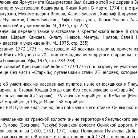
олковника Ярмухамета Кадырметова был башкир этой же деревни Заб
активно участвовали башкиры д. Кисак-Каин. В марте 1774 г. в от
шмурзин, Мухаметшарип Веисов, Халил Бисакин, Хишраф Шируммето
к Муслюмов, Салим Бисакин, Рафик Бурагулов, Шарып Япаров, Аль
 властей и учреждений». М., 1975, стр. 255).
нувшяя деревня) также участвовали в Крестьянской войне. В отр
каев, Шарып Канкаев, Кильту Ниязов, Ментуш Ниязов, Салей Ни
 властей и учреждений». М., 1975, стр. 255).
стании 1773-1775 гг. участвовали 43 ясачных татарина, причем 
и Мясея Юсупова и 20 - под командованием другого старшины это
 Башкирии». Уфа, 1975, стр. 283-284).
е событий Крестьянской войны 1773-1775 гг. к разряду ее участник
 еще без части «Старый») пугачевцами стали 25 человек, которы
об участниках из населенных пунктов, ныне относящихся к Янауль
арина, д. Старый Кудаш (тогда еще без составляющего «Старый») - 
з составляющей «Старая») - 76 ясачных марийцев, д. Ямбаево (Мен
37 марийцев, д. Шуде-Мари - 38 марийцев.
ия Е.И.Пугачев знал лично, они побывали в его ставке. Он высоко
начальники из Уранской волости (ныне территория Янаульского рай
д. Кумово (Сосновка, Тускум) Уранской волости Осинской дороги. 
й волости за 1760, 1761, 1771 годы. Полковник Пугачева. Дейст
казанных волостей после того, как они весной 1774 г. перешли на