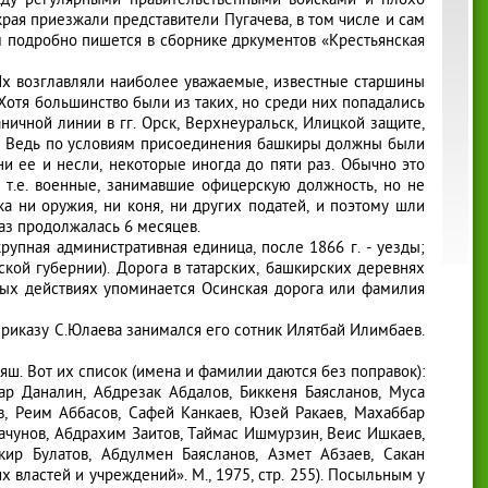
жду регулярными правительственными войсками и плохо
рая приезжали представители Пугачева, в том числе и сам
м подробно пишется в сборнике дркументов «Крестьянская
 Их возглавляли наиболее уважаемые, известные старшины
 Хотя большинство были из таких, но среди них попадались
ичной линии в гг. Орск, Верхнеуральск, Илицкой защите,
л). Ведь по условиям присоединения башкиры должны были
Они ее и несли, некоторые иногда до пяти раз. Обычно это
, т.е. военные, занимавшие офицерскую должность, но не
а ни оружия, ни коня, ни других податей, и поэтому шли
аз продолжалась 6 месяцев.
рупная административная единица, после 1866 г. - уезды;
ской губернии). Дорога в татарских, башкирских деревнях
нных действиях упоминается Осинская дорога или фамилия
 приказу С.Юлаева занимался его сотник Илятбай Илимбаев.
яш. Вот их список (имена и фамилии даются без поправок):
р Даналин, Абдрезак Абдалов, Биккеня Баясланов, Муса
в, Реим Аббасов, Сафей Канкаев, Юзей Ракаев, Махаббар
тачунов, Абдрахим Заитов, Таймас Ишмурзин, Веис Ишкаев,
ир Булатов, Абдулмен Баясланов, Азмет Абзаев, Сакан
 властей и учреждений». М., 1975, стр. 255). Посыльным у