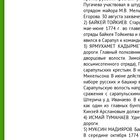
Пугачева участвовал в шт
отрядом майора М.В. Мель
Егорова. 30 августа захва
2) БАЙКЕЙ ТОЙКИЕВ. Старши
мае-июне 1774 г. во глав
отряды Байкея Тойкиева и 
явился в Сарапул к команд
3) ЯРМУХАМЕТ КАДЫРМЕТОВ
дороги. Главный полковник
дворцовые волости. Зимо
восьмисотенного отряда),
сарапульских крестьян. В 
Михельсона. В июне действ
наборе русских и башкир 
Сарапульскую волость напр
сражения с сарапульским
Штерича у д. Иванаево. В 
как один из главных бун
Кинзей Арслановым должен 
4) ИСМАЙ ТУМАНАЕВ. Удмур
дороги.
5) МУКСИН МАДИЯРОВ. Башк
В середине октября 1774 