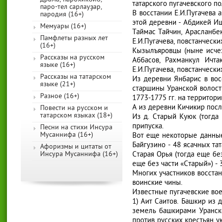
татарского пугачевского п
паро-тел сарлауҙар,
В восстании Е.И.Пугачева 
пародия (16+)
этой деревни - Абдикей И
Мемуары (16+)
Таймас Тайчин, Арасланбе
Памфлеты разных лет
Е.И.Пугачева, повстанческих
(16+)
Кызылъяровцы (ныне исчез
Рассказы на русском
Аббасов, Рахманкул Ичта
языке (16+)
Е.И.Пугачева, повстанческих
Рассказы на татарском
Из деревни Янбарис в вос
языке (21+)
старшины Уранской волост
Разное (16+)
1773-1775 гг. на территории
А из деревни Кичикир посл
Повести на русском и
татарском языках (18+)
Из д. Старый Куюк (тогда
припуска.
Песни на стихи Инсура
Мусаннифа (16+)
Вот еще некоторые данные 
Байгузино - 48 ясачных тат
Афоризмы и цитаты от
Инсура Мусаннифа (16+)
Старая Орья (тогда еще бе
еще без части «Старый») - 
Многих участников восстан
воинские чины.
Известные пугачевские вое
1) Аит Саитов. Башкир из 
земель башкирами Уранско
против русских крестьян у