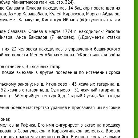
ъяр Манаятмасов (там же, стр. 324).
ряде Салавата Юлаева находились 14 башкир-повстанцев из
в, Ахмар Карашабаев, Кулей Каракузов, Марган Абдалов,
мухамет Каракузов, Кинжагул Ибраев («Документы ставки
яде Салавата Юлаева в марте 1774 г. находились: Расюль
язов, Аиса Байсалов (7 человек). («Документы ставки
из них 23 человека находились в управлении башкирского
й же волости Менея Абдрахманова. («Крестьянская война
ов отнесены 35 ясачных татар.
е позже выехали в другие поселения по истечении срока
скому району: из д. Иткинеево - 43 ясачных татарина, д.
52 ясачных татарина, д. Султыево - 31 ясачный татарин, д.
дыш) - 66 марийцев-тептярей, д. Старый Сусадыбаш (тогда
 ценил боевое мастерство уранцев и присваивал им высокие
она):
Имел сына Рафика. Его имя фигурирует в актах на продажу
вовал в Сарапульской и Каракулинской волостях. Воевал
 сторону правительственных войск. В июне в составе армии