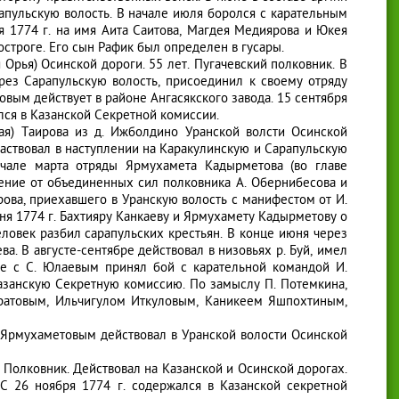
апульскую волость. В начале июля боролся с карательным
я 1774 г. на имя Аита Саитова, Магдея Медиярова и Юкея
остроге. Его сын Рафик был определен в гусары.
рья) Осинской дороги. 55 лет. Пугачевский полковник. В
рез Сарапульскую волость, присоединил к своему отряду
вым действует в районе Ангасякского завода. 15 сентября
ался в Казанской Секретной комиссии.
я) Таирова из д. Ижболдино Уранской волсти Осинской
частвовал в наступлении на Каракулинскую и Сарапульскую
начале марта отряды Ярмухамета Кадырметова (во главе
жение от объединенных сил полковника А. Обернибесова и
ова, приехавшего в Уранскую волость с манифестом от И.
ня 1774 г. Бахтияру Канкаеву и Ярмухамету Кадырметову о
ловек разбил сарапульских крестьян. В конце июня через
а. В августе-сентябре действовал в низовьях р. Буй, имел
те с С. Юлаевым принял бой с карательной командой И.
 Казанскую Секретную комиссию. По замыслу П. Потемкина,
ратовым, Ильчигулом Иткуловым, Каникеем Яшпохтиным,
с Ярмухаметовым действовал в Уранской волости Осинской
Полковник. Действовал на Казанской и Осинской дорогах.
 С 26 ноября 1774 г. содержался в Казанской секретной