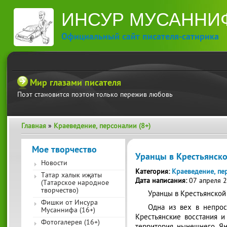
ИНСУР МУСАННИ
Официальный сайт писателя-сатирика
Мир глазами писателя
Поэт становится поэтом только пережив любовь
Главная
»
Краеведение, персоналии (8+)
Вы здесь
Мое творчество
Уранцы в Крестьянско
Новости
Категория:
Краеведение, пе
Татар халык иҗаты
Дата написания:
07 апреля 
(Татарское народное
творчество)
Уранцы в Крестьянской 
Фишки от Инсура
Одна из вех в непрос
Мусаннифа (16+)
Крестьянские восстания 
Фотогалерея (16+)