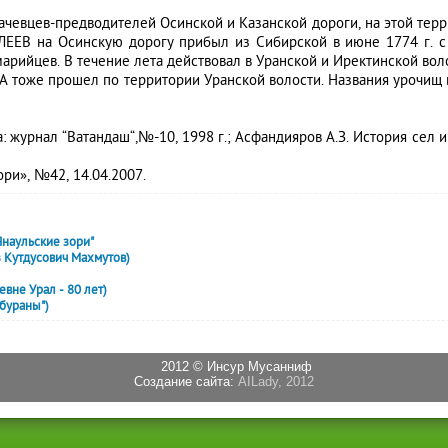
евцев-предводителей Осинской и Казанской дороги, на этой терри
ЛЕЕВ на Осинскую дорогу прибыл из Сибирской в июне 1774 г. с
марийцев. В течение лета действовал в Уранской и Иректинской вол
оже прошел по территории Уранской волости. Названия урочищ и б
 журнал “Ватандаш“,№-10, 1998 г.; Асфандияров А.З. История сел и де
ри», №42, 14.04.2007.
Янаульские зори"
з Кутдусович Махмутов)
вне Урал - 80 лет)
 бураны")
2012 © Инсур Мусанниф
Создание сайта:
AILady, 2012