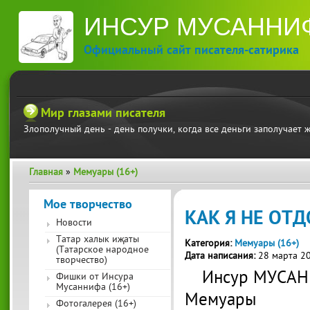
П
ИНСУР МУСАННИ
ос
со
Официальный сайт писателя-сатирика
Мир глазами писателя
Злополучный день - день получки, когда все деньги заполучает 
Главная
»
Мемуары (16+)
Вы здесь
Мое творчество
КАК Я НЕ ОТ
Новости
Татар халык иҗаты
Категория:
Мемуары (16+)
(Татарское народное
Дата написания:
28 марта 2
творчество)
Инсур МУСА
Фишки от Инсура
Мусаннифа (16+)
Мемуары
Фотогалерея (16+)