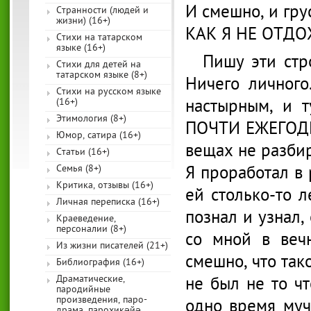
И смешно, и гру
Странности (людей и
жизни) (16+)
КАК Я НЕ ОТД
Стихи на татарском
языке (16+)
Пишу эти стр
Стихи для детей на
татарском языке (8+)
Ничего личного
Стихи на русском языке
настырным, и т
(16+)
Этимология (8+)
ПОЧТИ ЕЖЕГОДНО
Юмор, сатира (16+)
вещах не разби
Статьи (16+)
Я проработал в 
Семья (8+)
Критика, отзывы (16+)
ей столько-то л
Личная переписка (16+)
познал и узнал,
Краеведение,
персоналии (8+)
со мной в вечн
Из жизни писателей (21+)
смешно, что так
Библиография (16+)
Драматические,
не был не то чт
пародийные
произведения, паро-
одно время муч
драма, парохикәйә,