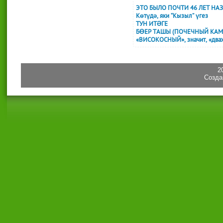
ЭТО БЫЛО ПОЧТИ 46 ЛЕТ НА
Көтүдә, яки “Кызыл” үгез
ТУН ИТӘГЕ
БӨЕР ТАШЫ (ПОЧЕЧНЫЙ КАМ
«ВИСОКОСНЫЙ», значит, «дваж
2
Созда