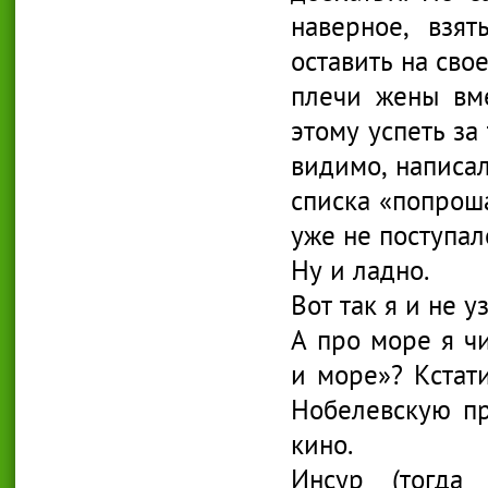
наверное, взят
оставить на сво
плечи жены вм
этому успеть за 
видимо, написал
списка «попрош
уже не поступал
Ну и ладно.
Вот так я и не у
А про море я чи
и море»? Кстати
Нобелевскую пр
кино.
Инсур (тогда