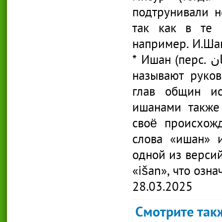
подтрунивали н
так как в те 
например. И.Шан
* Ишан (перс. ایشان‎ [Ishān], чагат. — išаn) — титул, которым
называют руков
глав общин ис
ишанами также
своё происхож
слова «ишан» 
одной из версий
«išаn», что озн
28.03.2025
Смотрите такж