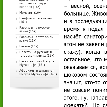
паро-тел сарлауҙар,
– весной, осе
пародия (16+)
больнице. Живой
Мемуары (16+)
Памфлеты разных лет
и в последующие
(16+)
время я подал 
Рассказы на русском
языке (16+)
насчёт санатор
Рассказы на татарском
языке (21+)
этом не завели 
Разное (16+)
скажу), когда
Повести на русском и
татарском языках (18+)
остальное, что 
Песни на стихи Инсура
Мусаннифа (16+)
оказывается, ес
Афоризмы и цитаты от
шоковом состоян
Инсура Мусаннифа (16+)
значит, кто-то 
не совсем пони
этого, ну, напр
доехать?.. Но 