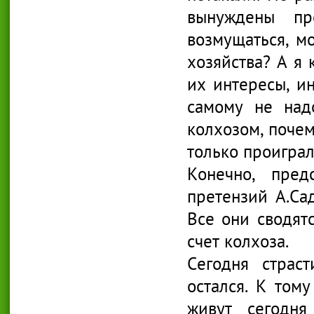
вынуждены пр
возмущаться, мо
хозяйства? А я
их интересы, ин
самому не над
колхозом, почем
только проиграл
Конечно, пред
претензий А.Са
Все они сводят
счет колхоза.
Сегодня страс
остался. К том
живут сегодн