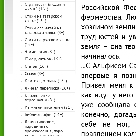
Странности (людей и
Российской Фе
жизни) (16+)
фермерства. Лю
Стихи на татарском
языке (16+)
хозяином земли.
Стихи для детей на
татарском языке (8+)
трудностей и ув
Стихи на русском языке
земля – она тво
(16+)
Этимология (8+)
начиналось.
Юмор, сатира (16+)
...С Альфисом 
Статьи (16+)
впервые я поз
Семья (8+)
Критика, отзывы (16+)
Привел меня к 
Личная переписка (16+)
как идут у него
Краеведение,
персоналии (8+)
уже сообщала о
Из жизни писателей (21+)
конечно, догад
Библиография (16+)
Драматические,
себе не мог,
пародийные
произведения, паро-
правлением колх
драма, парохикәйә,