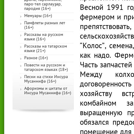
паро-тел сарлауҙар,
Весной 1991 го
пародия (16+)
фермером и при
Мемуары (16+)
Памфлеты разных лет
препятство
(16+)
сельскохозяйст
Рассказы на русском
языке (16+)
“Колос”, семена
Рассказы на татарском
языке (21+)
как надо. Ферм
Разное (16+)
Часть запчастей 
Повести на русском и
татарском языках (18+)
Между колх
Песни на стихи Инсура
Мусаннифа (16+)
договоренност
Афоризмы и цитаты от
хозяйству вс
Инсура Мусаннифа (16+)
комбайном з
выращенную пр
обязался предо
помещение для 