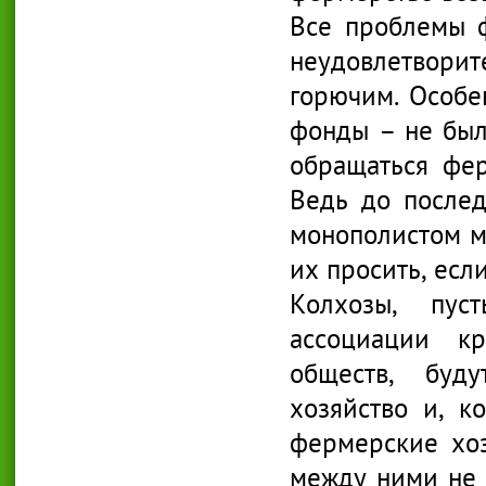
Все проблемы ф
неудовлетворит
горючим. Особе
фонды – не был
обращаться фер
Ведь до после
монополистом м
их просить, есл
Колхозы, пус
ассоциации кр
обществ, буд
хозяйство и, к
фермерские хоз
между ними не 