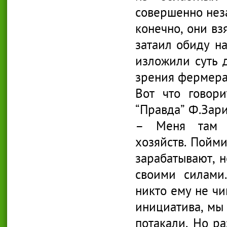
совершенно неза
конечно, они в
затаил обиду на
изложили суть д
зрения фермера,
Вот что говор
“Правда” Ф.Зари
– Меня там в
хозяйств. Пойми
зарабатывают, н
своими силами
никто ему не чи
инициатива, мы
потакали. Но р