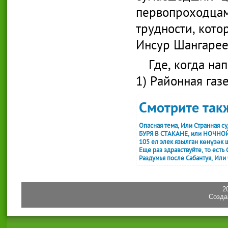
первопроходца
трудности, кото
Инсур Шангарее
Где, когда нап
1) Районная газ
Смотрите такж
Опасная тема, Или Странная су
БУРЯ В СТАКАНЕ, или НОЧНО
105 ел элек язылган көнүзәк
Еще раз здравствуйте, то есть
Раздумья после Сабантуя, Или
2
Созда