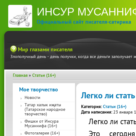
П
ИНСУР МУСАННИ
ос
со
Официальный сайт писателя-сатирика
Мир глазами писателя
Злополучный день - день получки, когда все деньги заполучает 
Главная
»
Статьи (16+)
Вы здесь
Мое творчество
Легко ли стат
Новости
Татар халык иҗаты
Категория:
Статьи (16+)
(Татарское народное
Дата написания:
23 января 
творчество)
Легко ли ста
Фишки от Инсура
Мусаннифа (16+)
Это сегодн
Фотогалерея (16+)