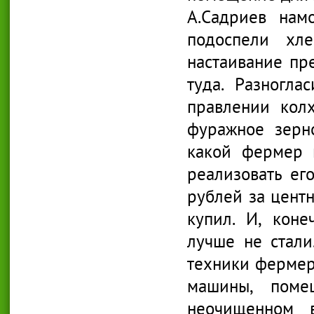
А.Садриев нам
подоспели хл
настаивание пр
туда. Разногла
правлении кол
фуражное зерно
какой фермер 
реализовать ег
рублей за центн
купил. И, коне
лучше не стали
техники фермер
машины, поме
неочищенном в