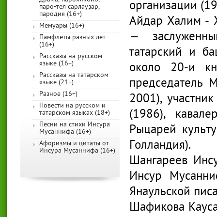
организации (19
паро-тел сарлауҙар,
пародия (16+)
Айдар Халим - 
Мемуары (16+)
— заслуженный
Памфлеты разных лет
(16+)
татарский и ба
Рассказы на русском
языке (16+)
около 20-и кн
Рассказы на татарском
председатель 
языке (21+)
Разное (16+)
2001), участни
Повести на русском и
(1986), кавал
татарском языках (18+)
Песни на стихи Инсура
Рыцарей культ
Мусаннифа (16+)
Голландия).
Афоризмы и цитаты от
Инсура Мусаннифа (16+)
Шангареев Инсу
Инсур Мусанниф
Янаульской писа
Шафикова Каусар