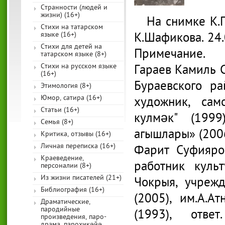
Странности (людей и
жизни) (16+)
На снимке К.
Стихи на татарском
К.Шафикова. 24.
языке (16+)
Стихи для детей на
Примечание.
татарском языке (8+)
Стихи на русском языке
Гараев Камиль С
(16+)
Бураевского ра
Этимология (8+)
Юмор, сатира (16+)
художник, сам
Статьи (16+)
кулмәк" (199
Семья (8+)
агышлары» (2006
Критика, отзывы (16+)
Личная переписка (16+)
Фарит Суфияров
Краеведение,
работник куль
персоналии (8+)
Из жизни писателей (21+)
Чокрыя, учрежд
Библиография (16+)
(2005), им.А.А
Драматические,
пародийные
(1993), отве
произведения, паро-
драма, парохикәйә,