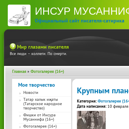
П
ИНСУР МУСАННИ
ос
со
Официальный сайт писателя-сатирика
Мир глазами писателя
Все люди – коллеги. По смерти.
Главная
»
Фотогалерея (16+)
Вы здесь
Мое творчество
Крупным плано
Новости
Татар халык иҗаты
Категория:
Фотогалерея (16
(Татарское народное
Дата написания:
10 февраля
творчество)
Фишки от Инсура
Мусаннифа (16+)
Фотогалерея (16+)