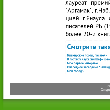
лауреат преми
"Аргамак", г.На
цией г.Янаула 
писателей РБ (1
более 20-и книг
Смотрите такж
Башкирские поэты, писатели
В гостях у Каусарии Шафиково
Мое первое интервью
Очередное заседание "Заманда
Мой город3
2
Созда