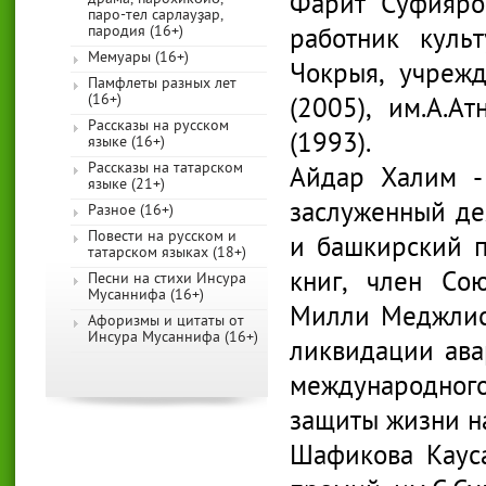
Фарит Суфияров
паро-тел сарлауҙар,
пародия (16+)
работник куль
Мемуары (16+)
Чокрыя, учрежд
Памфлеты разных лет
(16+)
(2005), им.А.А
Рассказы на русском
(1993).
языке (16+)
Рассказы на татарском
Айдар Халим -
языке (21+)
заслуженный дея
Разное (16+)
Повести на русском и
и башкирский пи
татарском языках (18+)
книг, член Со
Песни на стихи Инсура
Мусаннифа (16+)
Милли Меджлиса
Афоризмы и цитаты от
Инсура Мусаннифа (16+)
ликвидации ава
международного
защиты жизни на
Шафикова Кауса