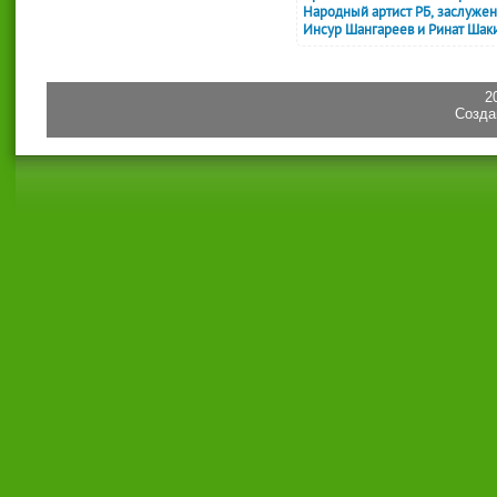
Народный артист РБ, заслужен
Инсур Шангареев и Ринат Шаки
2
Созда