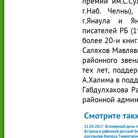
премий им.С.Су
г.Наб. Челны)
г.Янаула и Ян
писателей РБ (1
более 20-и книг
Саляхов Мавляви
районного звен
тех лет, поддер
А.Халима в подд
Габдулхакова Р
районной админ
Смотрите такж
21.03.2017. Всемирный день п
Встреча в районной детской б
Арсланова Филюса Тимергалие