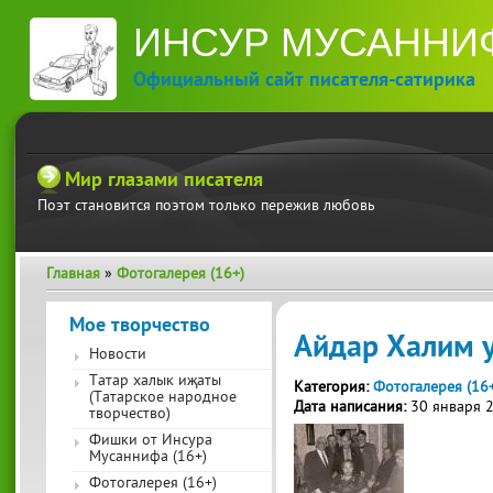
П
ИНСУР МУСАННИ
ос
со
Официальный сайт писателя-сатирика
Мир глазами писателя
Поэт становится поэтом только пережив любовь
Главная
»
Фотогалерея (16+)
Вы здесь
Мое творчество
Айдар Халим у
Новости
Татар халык иҗаты
Категория:
Фотогалерея (16
(Татарское народное
Дата написания:
30 января 
творчество)
Фишки от Инсура
Мусаннифа (16+)
Фотогалерея (16+)