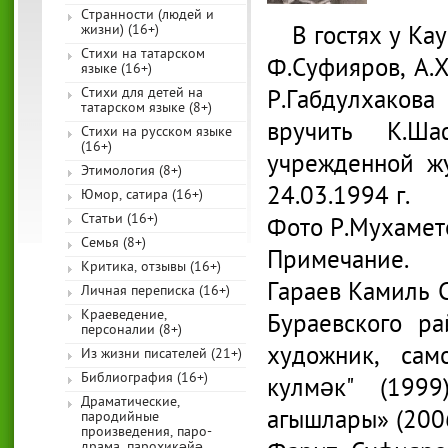
Странности (людей и
В гостях у Ка
жизни) (16+)
Стихи на татарском
Ф.Суфияров, А.Х
языке (16+)
Стихи для детей на
Р.Габдулхаков
татарском языке (8+)
вручить К.Ша
Стихи на русском языке
(16+)
учрежденной жу
Этимология (8+)
24.03.1994 г.
Юмор, сатира (16+)
Статьи (16+)
Фото Р.Мухамет
Семья (8+)
Примечание.
Критика, отзывы (16+)
Гараев Камиль С
Личная переписка (16+)
Краеведение,
Бураевского ра
персоналии (8+)
художник, сам
Из жизни писателей (21+)
Библиография (16+)
кулмәк" (199
Драматические,
агышлары» (2006
пародийные
произведения, паро-
драма, парохикәйә,