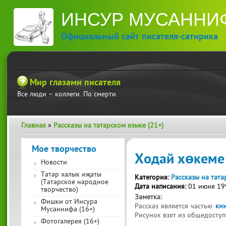
П
ИНСУР МУСАННИ
ос
со
Официальный сайт писателя-сатирика
Мир глазами писателя
Все люди – коллеги. По смерти.
Главная
»
Рассказы на татарском языке (21+)
Вы здесь
Мое творчество
Ходай хөкеме
Новости
Татар халык иҗаты
Категория:
Рассказы на тата
(Татарское народное
Дата написания:
01 июня 19
творчество)
Заметка:
Фишки от Инсура
Рассказ является частью
кн
Мусаннифа (16+)
Рисунок взят из общедоступ
Фотогалерея (16+)