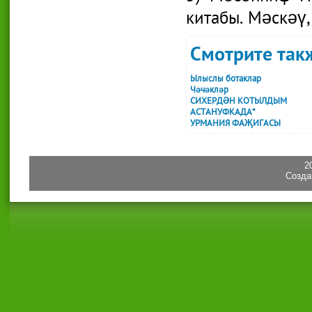
китабы. Мәскәү,
Смотрите такж
Ылыслы ботаклар
Чәчәкләр
СИХЕРДӘН КОТЫЛДЫМ
АСТАНУФКАДА*
УРМАНИЯ ФАҖИГАСЫ
2
Созда