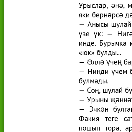
Урыслар, әнә, 
яки бернәрсә дә
— Анысы шулай 
үзе үк: — Ниг
инде. Бурычка 
«юк» булды...
— Әллә үчең ба
— Нинди үчем б
булмады.
— Соң, шулай бул
— Урыны җәннәт
— Эчкән булга
Факия теге са
пошып тора, ар