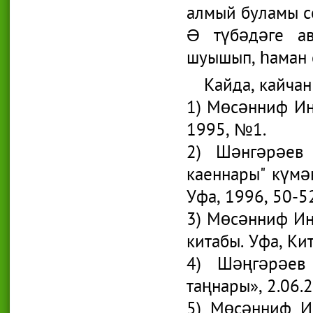
алмый буламы со
Ә түбәдәге ав
шуышып, һаман с
Кайда, кайчан
1) Мөсәнниф Инс
1995, №1.
2) Шәнгәрәев 
каеннары" күмә
Уфа, 1996, 50-52
3) Мөсәнниф Инс
китабы. Уфа, Кит
4) Шәңгәрәев
таңнары», 2.06.
5) Мөсәнниф Ин