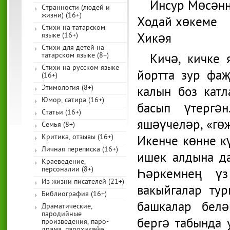
Инсур Мөсән
Странности (людей и
жизни) (16+)
Ходай хөкеме
Стихи на татарском
Хикәя
языке (16+)
Стихи для детей на
татарском языке (8+)
Кичә, кичке 
Стихи на русском языке
йортта зур фаҗ
(16+)
Этимология (8+)
калын боз кат
Юмор, сатира (16+)
басып үтергән
Статьи (16+)
яшәүчеләр, «гө
Семья (8+)
Критика, отзывы (16+)
Икенче көнне к
Личная переписка (16+)
ишек алдына д
Краеведение,
персоналии (8+)
Һәркемнең үз
Из жизни писателей (21+)
вакыйгалар ту
Библиография (16+)
башкалар белә
Драматические,
пародийные
бергә табында 
произведения, паро-
драма, парохикәйә,