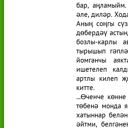
бар, аңламыйм.
әле, диләр. Ход
Аның соңгы сүз
дөбердәү астын
бозлы-карлы а
тырышып гәплә
йомганчы аяк
ишетелеп калд
артлы килеп җ
китте.
...Өченче көнн
төбенә монда 
хатыннар белән
әйтми, белгәне