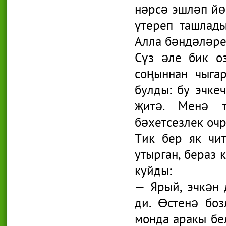
нәрсә эшләп йө
үтереп ташлады
Алла бәндәләрен
Сүз әле бик о
соңыннан чыга
булды: бу эчке
җитә. Менә 
бәхетсезлек очр
Тик бер як чит
утырган, бераз 
куйды:
— Ярый, эчкән д
ди. Өстенә боз
монда аракы бе