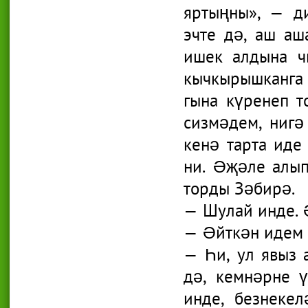
яртыңны», — д
эчте дә, аш аш
ишек алдына ч
кычкырышканга 
гына күренеп т
сизмәдем, нигә
кенә тарта иде
ни. Әҗәле алып
торды Зәбирә.
— Шулай инде. Ә
— Әйткән идем б
— Һи, ул явыз 
дә, кемнәрне 
инде, безнекел