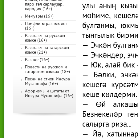
улы аның кызы
паро-тел сарлауҙар,
пародия (16+)
мөһиме, кешел
Мемуары (16+)
булганмы, юкмы
Памфлеты разных лет
(16+)
тынгылык бирми
Рассказы на русском
языке (16+)
— Эчкән булган
Рассказы на татарском
языке (21+)
— Эчкәндер, эчм
Разное (16+)
— Юк, алай бик
Повести на русском и
татарском языках (18+)
— Бәлки, эчкә
Песни на стихи Инсура
кешегә күрсәтм
Мусаннифа (16+)
Афоризмы и цитаты от
кеше көлдерми.
Инсура Мусаннифа (16+)
— Өй алкашы,
Безнекеләр ге
салырга риза...
— Йә, хатыннар